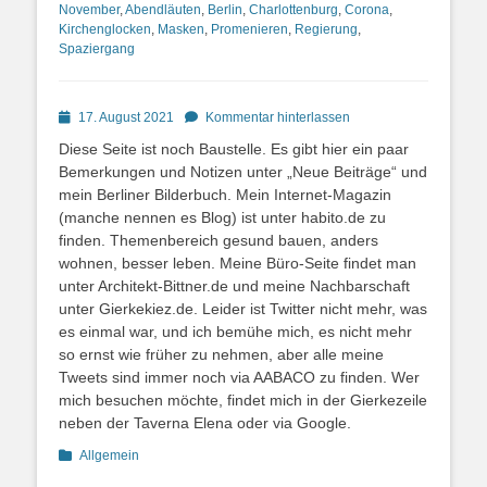
November
,
Abendläuten
,
Berlin
,
Charlottenburg
,
Corona
,
Kirchenglocken
,
Masken
,
Promenieren
,
Regierung
,
Spaziergang
Posted
17. August 2021
Kommentar hinterlassen
on
Diese Seite ist noch Baustelle. Es gibt hier ein paar
Bemerkungen und Notizen unter „Neue Beiträge“ und
mein Berliner Bilderbuch. Mein Internet-Magazin
(manche nennen es Blog) ist unter habito.de zu
finden. Themenbereich gesund bauen, anders
wohnen, besser leben. Meine Büro-Seite findet man
unter Architekt-Bittner.de und meine Nachbarschaft
unter Gierkekiez.de. Leider ist Twitter nicht mehr, was
es einmal war, und ich bemühe mich, es nicht mehr
so ernst wie früher zu nehmen, aber alle meine
Tweets sind immer noch via AABACO zu finden. Wer
mich besuchen möchte, findet mich in der Gierkezeile
neben der Taverna Elena oder via Google.
Kategorien
Allgemein