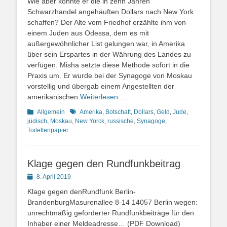
Wie aber konnte er die in zehn Jahren
Schwarzhandel angehäuften Dollars nach New York
schaffen? Der Alte vom Friedhof erzählte ihm von
einem Juden aus Odessa, dem es mit
außergewöhnlicher List gelungen war, in Amerika
über sein Erspartes in der Währung des Landes zu
verfügen. Misha setzte diese Methode sofort in die
Praxis um. Er wurde bei der Synagoge von Moskau
vorstellig und übergab einem Angestellten der
amerikanischen
Weiterlesen …
Kategorien
Schlagworte
Allgemein
Amerika
,
Botschaft
,
Dollars
,
Geld
,
Jude
,
jüdisch
,
Moskau
,
New Yorck
,
russische
,
Synagoge
,
Toilettenpapier
Klage gegen den Rundfunkbeitrag
Posted
8. April 2019
on
Klage gegen denRundfunk Berlin-
BrandenburgMasurenallee 8-14 14057 Berlin wegen:
unrechtmäßig geforderter Rundfunkbeiträge für den
Inhaber einer Meldeadresse… (PDF Download)