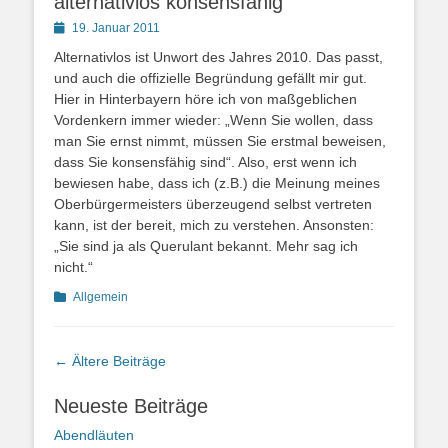
alternativlos konsensfähig
Posted
19. Januar 2011
on
Alternativlos ist Unwort des Jahres 2010. Das passt,
und auch die offizielle Begründung gefällt mir gut.
Hier in Hinterbayern höre ich von maßgeblichen
Vordenkern immer wieder: „Wenn Sie wollen, dass
man Sie ernst nimmt, müssen Sie erstmal beweisen,
dass Sie konsensfähig sind“. Also, erst wenn ich
bewiesen habe, dass ich (z.B.) die Meinung meines
Oberbürgermeisters überzeugend selbst vertreten
kann, ist der bereit, mich zu verstehen. Ansonsten:
„Sie sind ja als Querulant bekannt. Mehr sag ich
nicht.“
Kategorien
Allgemein
Beitragsnavigation
←
Ältere Beiträge
Neueste Beiträge
Abendläuten