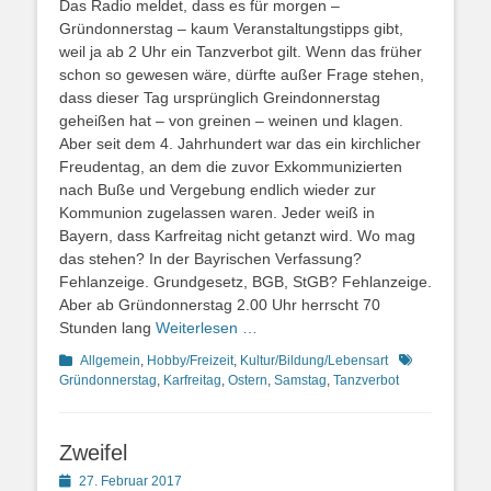
Das Radio meldet, dass es für morgen –
Gründonnerstag – kaum Veranstaltungstipps gibt,
weil ja ab 2 Uhr ein Tanzverbot gilt. Wenn das früher
schon so gewesen wäre, dürfte außer Frage stehen,
dass dieser Tag ursprünglich Greindonnerstag
geheißen hat – von greinen – weinen und klagen.
Aber seit dem 4. Jahrhundert war das ein kirchlicher
Freudentag, an dem die zuvor Exkommunizierten
nach Buße und Vergebung endlich wieder zur
Kommunion zugelassen waren. Jeder weiß in
Bayern, dass Karfreitag nicht getanzt wird. Wo mag
das stehen? In der Bayrischen Verfassung?
Fehlanzeige. Grundgesetz, BGB, StGB? Fehlanzeige.
Aber ab Gründonnerstag 2.00 Uhr herrscht 70
Stunden lang
Weiterlesen …
Kategorien
Schlagworte
Allgemein
,
Hobby/Freizeit
,
Kultur/Bildung/Lebensart
Gründonnerstag
,
Karfreitag
,
Ostern
,
Samstag
,
Tanzverbot
Zweifel
Posted
27. Februar 2017