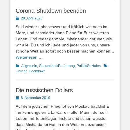
Corona Shutdown beenden
Posted
20. April 2020
on
Seid wieder unbeschwert und fröhlich wie noch im
März, und schmiedet dann Pläne für Euer weiteres
Leben. Und redet ganz viel miteinander darüber, wie
wir alle, Du und ich, jede und jeder von uns, unsere
schöne Welt ab sofort noch besser machen können…
Weiterlesen …
Kategorien
Schlagworte
Allgemein
,
Gesundheit/Ernährung
,
Politik/Soziales
Corona
,
Lockdown
Die russischen Dollars
Posted
8. November 2019
on
Auf dem jüdischen Friedhof von Moskau hat Misha
ihn kennengelernt. Er war ein alter Mann, der sein
Leben mit Totenklagen fristete und schon wusste,
dass Misha dabei war, in den Westen abzureisen.