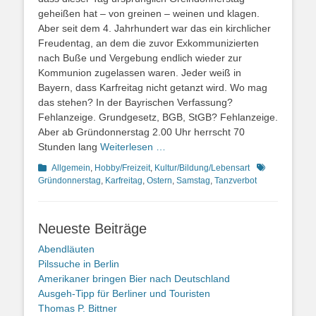
geheißen hat – von greinen – weinen und klagen.
Aber seit dem 4. Jahrhundert war das ein kirchlicher
Freudentag, an dem die zuvor Exkommunizierten
nach Buße und Vergebung endlich wieder zur
Kommunion zugelassen waren. Jeder weiß in
Bayern, dass Karfreitag nicht getanzt wird. Wo mag
das stehen? In der Bayrischen Verfassung?
Fehlanzeige. Grundgesetz, BGB, StGB? Fehlanzeige.
Aber ab Gründonnerstag 2.00 Uhr herrscht 70
Stunden lang
Weiterlesen …
Kategorien
Schlagworte
Allgemein
,
Hobby/Freizeit
,
Kultur/Bildung/Lebensart
Gründonnerstag
,
Karfreitag
,
Ostern
,
Samstag
,
Tanzverbot
Neueste Beiträge
Abendläuten
Pilssuche in Berlin
Amerikaner bringen Bier nach Deutschland
Ausgeh-Tipp für Berliner und Touristen
Thomas P. Bittner