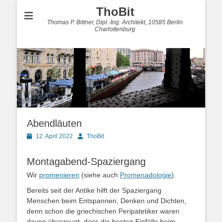
ThoBit
Thomas P. Bittner, Dipl.-Ing. Architekt, 10585 Berlin
Charlottenburg
Abendläuten
Posted
Autor
12. April 2022
ThoBit
on
Montagabend-Spaziergang
Wir
promenieren
(siehe auch
Promenadologie
).
Bereits seit der Antike hilft der Spaziergang
Menschen beim Entspannen, Denken und Dichten,
denn schon die griechischen Peripatetiker waren
davon überzeugt, dass die besten Einfälle beim