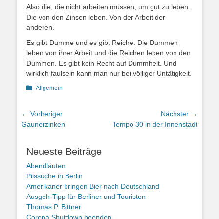
Also die, die nicht arbeiten müssen, um gut zu leben.
Die von den Zinsen leben. Von der Arbeit der
anderen.
Es gibt Dumme und es gibt Reiche. Die Dummen
leben von ihrer Arbeit und die Reichen leben von den
Dummen. Es gibt kein Recht auf Dummheit. Und
wirklich faulsein kann man nur bei völliger Untätigkeit.
Kategorien
Allgemein
Beitragsnavigation
← Vorheriger
Nächster →
Vorheriger
Nächster
Gaunerzinken
Tempo 30 in der Innenstadt
Beitrag:
Beitrag:
Neueste Beiträge
Abendläuten
Pilssuche in Berlin
Amerikaner bringen Bier nach Deutschland
Ausgeh-Tipp für Berliner und Touristen
Thomas P. Bittner
Corona Shutdown beenden