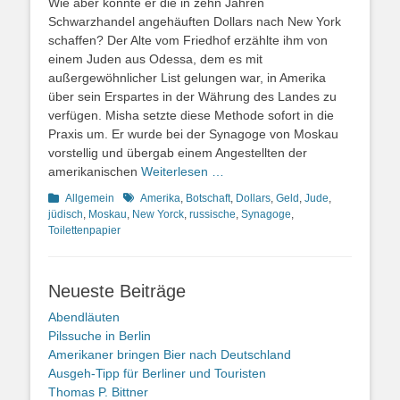
Wie aber konnte er die in zehn Jahren
Schwarzhandel angehäuften Dollars nach New York
schaffen? Der Alte vom Friedhof erzählte ihm von
einem Juden aus Odessa, dem es mit
außergewöhnlicher List gelungen war, in Amerika
über sein Erspartes in der Währung des Landes zu
verfügen. Misha setzte diese Methode sofort in die
Praxis um. Er wurde bei der Synagoge von Moskau
vorstellig und übergab einem Angestellten der
amerikanischen
Weiterlesen …
Kategorien
Schlagworte
Allgemein
Amerika
,
Botschaft
,
Dollars
,
Geld
,
Jude
,
jüdisch
,
Moskau
,
New Yorck
,
russische
,
Synagoge
,
Toilettenpapier
Neueste Beiträge
Abendläuten
Pilssuche in Berlin
Amerikaner bringen Bier nach Deutschland
Ausgeh-Tipp für Berliner und Touristen
Thomas P. Bittner