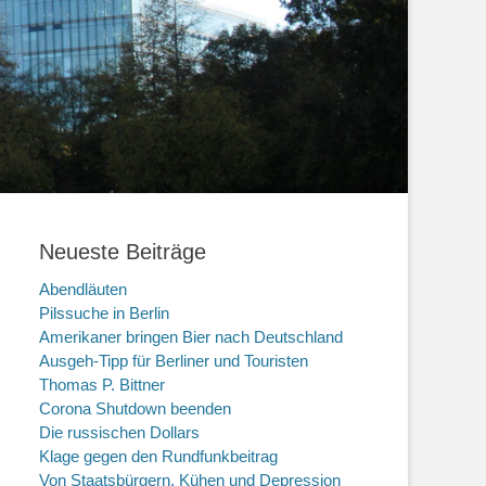
Neueste Beiträge
Abendläuten
Pilssuche in Berlin
Amerikaner bringen Bier nach Deutschland
Ausgeh-Tipp für Berliner und Touristen
Thomas P. Bittner
Corona Shutdown beenden
Die russischen Dollars
Klage gegen den Rundfunkbeitrag
Von Staatsbürgern, Kühen und Depression