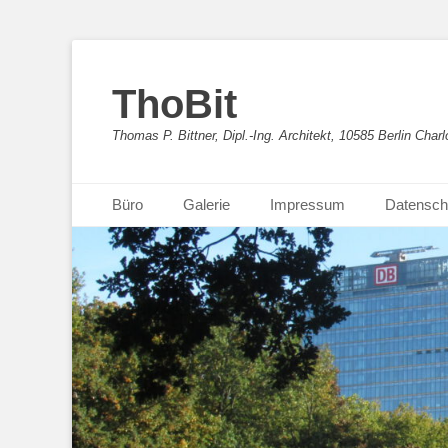
ThoBit
Thomas P. Bittner, Dipl.-Ing. Architekt, 10585 Berlin Charl
Primäres Menü
Zum
Büro
Galerie
Impressum
Datensch
Inhalt
springen