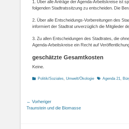
1. Über alle Anträge der Agenda-Arbeitskreise ist 
folgenden Stadtratssitzung zu entscheiden. Die Ber
2. Über alle Entscheidungs-Vorbereitungen des Stad
informiert der Stadtrat unverzüglich die Mitglieder 
3. Zu allen Entscheidungen des Stadtrates, die ohn
Agenda-Arbeitskreise ein Recht auf Veröffentlichun
geschätzte Gesamtkosten
Keine.
Kategorien
Schlagworte
Politik/Soziales
,
Umwelt/Ökologie
Agenda 21
,
Bür
Beitragsnavigation
← Vorheriger
Vorheriger
Traunstein und die Biomasse
Beitrag: