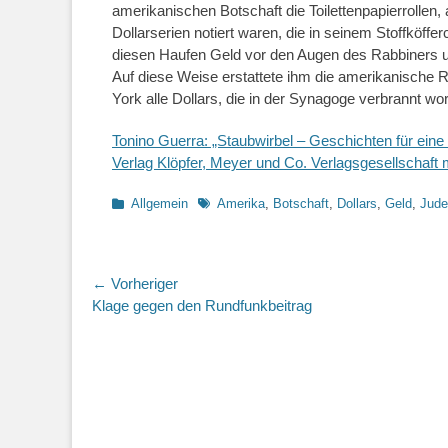
amerikanischen Botschaft die Toilettenpapierrollen,
Dollarserien notiert waren, die in seinem Stoffköffe
diesen Haufen Geld vor den Augen des Rabbiners un
Auf diese Weise erstattete ihm die amerikanische R
York alle Dollars, die in der Synagoge verbrannt w
Tonino Guerra: „Staubwirbel – Geschichten für eine
Verlag Klöpfer, Meyer und Co. Verlagsgesellschaft
Kategorien
Schlagworte
Allgemein
Amerika
,
Botschaft
,
Dollars
,
Geld
,
Jude
Beitragsnavigation
← Vorheriger
Vorheriger
Klage gegen den Rundfunkbeitrag
Beitrag: