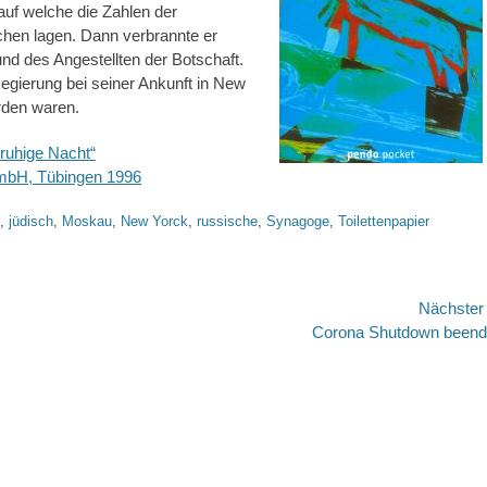
 auf welche die Zahlen der
rchen lagen. Dann verbrannte er
d des Angestellten der Botschaft.
egierung bei seiner Ankunft in New
orden waren.
 ruhige Nacht“
 mbH, Tübingen 1996
,
jüdisch
,
Moskau
,
New Yorck
,
russische
,
Synagoge
,
Toilettenpapier
Nächste
Nächster
Corona Shutdown been
Beitrag: