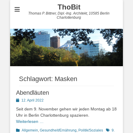
ThoBit
Thomas P. Bittner, Dipl.-Ing. Architekt, 10585 Berlin
Charlottenburg
Schlagwort:
Masken
Abendläuten
Posted
12. April 2022
on
Seit dem 9. November gehen wir jeden Montag ab 18
Uhr in Berlin Charlottenburg spazieren.
Weiterlesen …
Kategorien
Schlagworte
Allgemein
,
Gesundheit/Ernährung
,
Politik/Soziales
9.