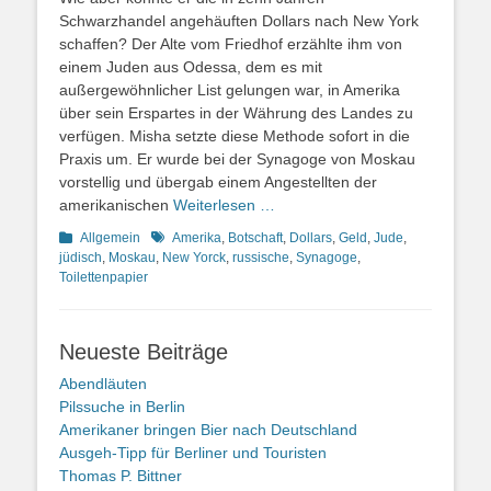
Schwarzhandel angehäuften Dollars nach New York
schaffen? Der Alte vom Friedhof erzählte ihm von
einem Juden aus Odessa, dem es mit
außergewöhnlicher List gelungen war, in Amerika
über sein Erspartes in der Währung des Landes zu
verfügen. Misha setzte diese Methode sofort in die
Praxis um. Er wurde bei der Synagoge von Moskau
vorstellig und übergab einem Angestellten der
amerikanischen
Weiterlesen …
Kategorien
Schlagworte
Allgemein
Amerika
,
Botschaft
,
Dollars
,
Geld
,
Jude
,
jüdisch
,
Moskau
,
New Yorck
,
russische
,
Synagoge
,
Toilettenpapier
Neueste Beiträge
Abendläuten
Pilssuche in Berlin
Amerikaner bringen Bier nach Deutschland
Ausgeh-Tipp für Berliner und Touristen
Thomas P. Bittner