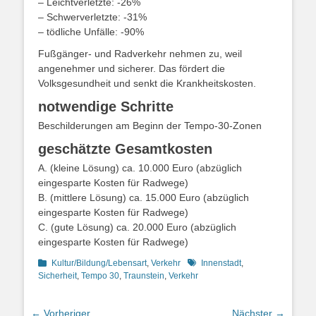
– Leichtverletzte: -26%
– Schwerverletzte: -31%
– tödliche Unfälle: -90%
Fußgänger- und Radverkehr nehmen zu, weil
angenehmer und sicherer. Das fördert die
Volksgesundheit und senkt die Krankheitskosten.
notwendige Schritte
Beschilderungen am Beginn der Tempo-30-Zonen
geschätzte Gesamtkosten
A. (kleine Lösung) ca. 10.000 Euro (abzüglich
eingesparte Kosten für Radwege)
B. (mittlere Lösung) ca. 15.000 Euro (abzüglich
eingesparte Kosten für Radwege)
C. (gute Lösung) ca. 20.000 Euro (abzüglich
eingesparte Kosten für Radwege)
Kategorien
Schlagworte
Kultur/Bildung/Lebensart
,
Verkehr
Innenstadt
,
Sicherheit
,
Tempo 30
,
Traunstein
,
Verkehr
Beitragsnavigation
← Vorheriger
Nächster →