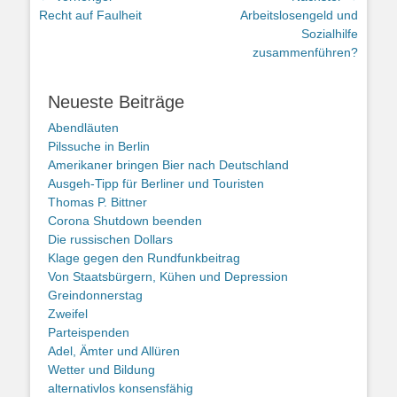
Vorheriger
Nächster
Recht auf Faulheit
Arbeitslosengeld und
Beitrag:
Beitrag:
Sozialhilfe
zusammenführen?
Neueste Beiträge
Abendläuten
Pilssuche in Berlin
Amerikaner bringen Bier nach Deutschland
Ausgeh-Tipp für Berliner und Touristen
Thomas P. Bittner
Corona Shutdown beenden
Die russischen Dollars
Klage gegen den Rundfunkbeitrag
Von Staatsbürgern, Kühen und Depression
Greindonnerstag
Zweifel
Parteispenden
Adel, Ämter und Allüren
Wetter und Bildung
alternativlos konsensfähig