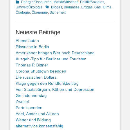
Kategorien
Energie/Rssourcen
,
Markt/Wirtschaft
,
Politik/Soziales
,
Schlagworte
Umwelt/Ökologie
Biogas
,
Biomasse
,
Erdgas
,
Gas
,
Klima
,
Ökologie
,
Ökonomie
,
Sicherheit
Neueste Beiträge
Abendläuten
Pilssuche in Berlin
Amerikaner bringen Bier nach Deutschland
Ausgeh-Tipp für Berliner und Touristen
Thomas P. Bittner
Corona Shutdown beenden
Die russischen Dollars
Klage gegen den Rundfunkbeitrag
Von Staatsbürgern, Kühen und Depression
Greindonnerstag
Zweifel
Parteispenden
Adel, Ämter und Allüren
Wetter und Bildung
alternativlos konsensfähig