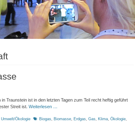
ft
asse
 Traunstein ist in den letzten Tagen zum Teil recht heftig geführt
ter Streit ist.
Weiterlesen …
Schlagworte
,
Umwelt/Ökologie
Biogas
,
Biomasse
,
Erdgas
,
Gas
,
Klima
,
Ökologie
,