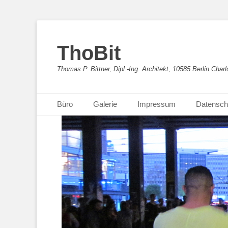
ThoBit
Thomas P. Bittner, Dipl.-Ing. Architekt, 10585 Berlin Charl
Primäres Menü
Zum
Büro
Galerie
Impressum
Datensch
Inhalt
springen