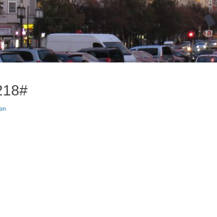
218#
en