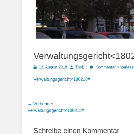
Verwaltungsgericht<180
Posted
Autor
13. August 2018
ThoBit
Kommentar hinterlass
on
Verwaltungsgericht<180218#
Beitragsnavigation
← Vorheriger
Vorheriger
Verwaltungsgericht<180218#
Beitrag:
Schreibe einen Kommentar