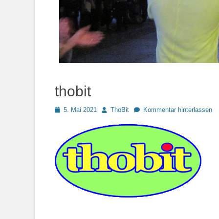
thobit
Posted
Autor
5. Mai 2021
ThoBit
Kommentar hinterlassen
on