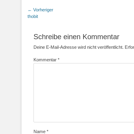
Beitragsnavigation
← Vorheriger
Vorheriger
thobit
Beitrag:
Schreibe einen Kommentar
Deine E-Mail-Adresse wird nicht veröffentlicht.
Erfo
Kommentar
*
Name
*