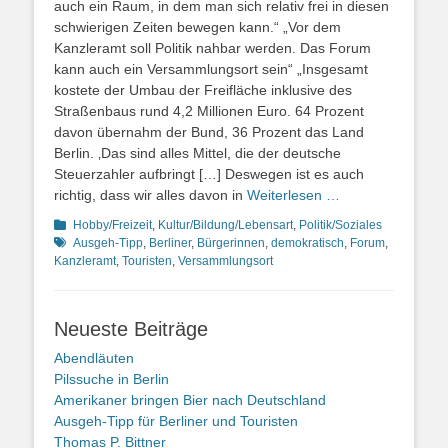
auch ein Raum, in dem man sich relativ frei in diesen
schwierigen Zeiten bewegen kann.“ „Vor dem
Kanzleramt soll Politik nahbar werden. Das Forum
kann auch ein Versammlungsort sein“ „Insgesamt
kostete der Umbau der Freifläche inklusive des
Straßenbaus rund 4,2 Millionen Euro. 64 Prozent
davon übernahm der Bund, 36 Prozent das Land
Berlin. ‚Das sind alles Mittel, die der deutsche
Steuerzahler aufbringt […] Deswegen ist es auch
richtig, dass wir alles davon in
Weiterlesen …
Kategorien
Schlagwor
Hobby/Freizeit
,
Kultur/Bildung/Lebensart
,
Politik/Soziales
Ausgeh-Tipp
,
Berliner
,
Bürgerinnen
,
demokratisch
,
Forum
,
Kanzleramt
,
Touristen
,
Versammlungsort
Neueste Beiträge
Abendläuten
Pilssuche in Berlin
Amerikaner bringen Bier nach Deutschland
Ausgeh-Tipp für Berliner und Touristen
Thomas P. Bittner