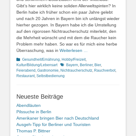
Gibt’s hier wirklich keine soliden Allerweltspinten? In
Berlin habe ich früher schon ein paar Jahre gelebt
und nach 20 Jahren in Bayern bin ich unlängst wieder
hierher gezogen. In Bayern habe ich die Umstellung
auf den rigorosen Nichtraucherschutz miterlebt, den
die Mehrheit wünscht und mit dem die Raucher kein
Problem mehr haben. So war es für mich eine herbe
Überraschung, was in
Weiterlesen …
Kategorien
Gesundheit/Ernährung
,
Hobby/Freizeit
,
Schlagworte
Kultur/Bildung/Lebensart
Bayern
,
Berliner
,
Bier
,
Feierabend
,
Gastronomie
,
Nichtraucherschutz
,
Rauchverbot
,
Restaurant
,
Selbstbedienung
Neueste Beiträge
Abendläuten
Pilssuche in Berlin
Amerikaner bringen Bier nach Deutschland
Ausgeh-Tipp für Berliner und Touristen
Thomas P. Bittner