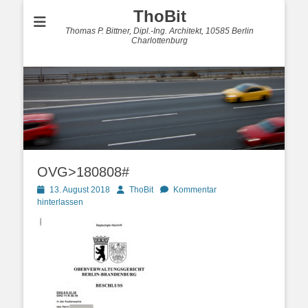
ThoBit
Thomas P. Bittner, Dipl.-Ing. Architekt, 10585 Berlin
Charlottenburg
OVG>180808#
Posted
Autor
13. August 2018
ThoBit
Kommentar
on
hinterlassen