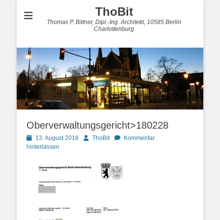
ThoBit
Thomas P. Bittner, Dipl.-Ing. Architekt, 10585 Berlin
Charlottenburg
Oberverwaltungsgericht>180228
Posted
Autor
13. August 2018
ThoBit
Kommentar
on
hinterlassen