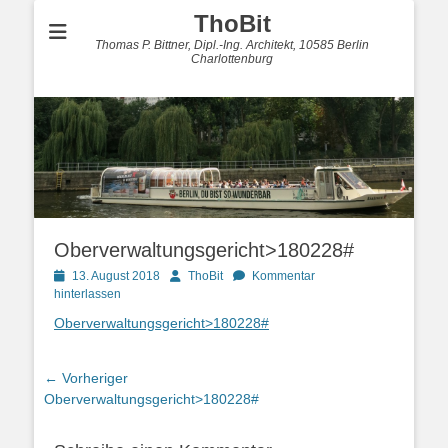
ThoBit
Thomas P. Bittner, Dipl.-Ing. Architekt, 10585 Berlin
Charlottenburg
Oberverwaltungsgericht>180228#
Posted
Autor
13. August 2018
ThoBit
Kommentar
on
hinterlassen
Oberverwaltungsgericht>180228#
Beitragsnavigation
← Vorheriger
Vorheriger
Oberverwaltungsgericht>180228#
Beitrag: