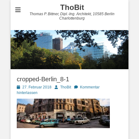
ThoBit
Thomas P. Bittner, Dipl.-Ing. Architekt, 10585 Berlin
Charlottenburg
cropped-Berlin_8-1
Posted
Autor
27. Februar 2018
ThoBit
Kommentar
on
hinterlassen