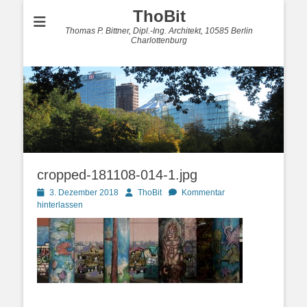
ThoBit
Thomas P. Bittner, Dipl.-Ing. Architekt, 10585 Berlin
Charlottenburg
cropped-181108-014-1.jpg
Posted
Autor
3. Dezember 2018
ThoBit
Kommentar
on
hinterlassen