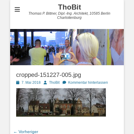
ThoBit
Thomas P. Bittner, Dipl.-Ing. Architekt, 10585 Berlin
Charlottenburg
cropped-151227-005.jpg
Posted
Autor
7. Mai 2018
ThoBit
Kommentar hinterlassen
on
Beitragsnavigation
← Vorheriger