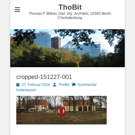
ThoBit
Thomas P. Bittner, Dipl.-Ing. Architekt, 10585 Berlin
Charlottenburg
cropped-151227-001
Posted
Autor
27. Februar 2018
ThoBit
Kommentar
on
hinterlassen