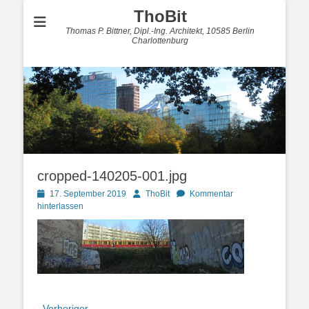
ThoBit
Thomas P. Bittner, Dipl.-Ing. Architekt, 10585 Berlin
Charlottenburg
cropped-140205-001.jpg
Posted
Autor
17. September 2019
ThoBit
Kommentar
on
hinterlassen
← Vorheriger