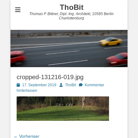
ThoBit
Thomas P. Bittner, Dipl.-Ing. Architekt, 10585 Berlin
Charlottenburg
cropped-131216-019.jpg
Posted
Autor
17. September 2019
ThoBit
Kommentar
on
hinterlassen
Beitragsnavigation
← Vorheriger