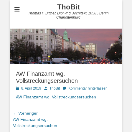
ThoBit
Thomas P. Bittner, Dipl.-Ing. Architekt, 10585 Berlin
Charlottenburg
AW Finanzamt wg.
Vollstreckungsersuchen
Posted
Autor
8. April 2019
ThoBit
Kommentar hinterlassen
on
AW Finanzamt wg. Vollstreckungsersuchen
Beitragsnavigation
← Vorheriger
Vorheriger
AW Finanzamt wg.
Beitrag:
Vollstreckungsersuchen