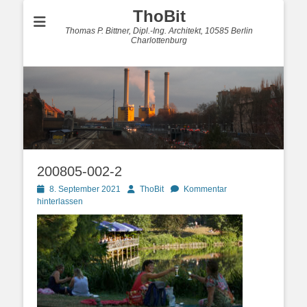
ThoBit
Thomas P. Bittner, Dipl.-Ing. Architekt, 10585 Berlin
Charlottenburg
200805-002-2
Posted
Autor
8. September 2021
ThoBit
Kommentar
on
hinterlassen