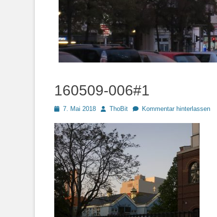
160509-006#1
Posted
Autor
7. Mai 2018
ThoBit
Kommentar hinterlassen
on