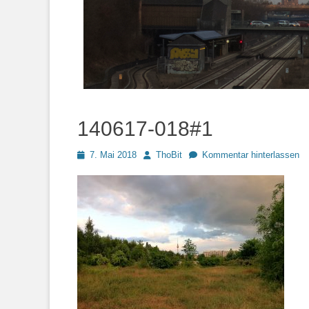
140617-018#1
Posted
Autor
7. Mai 2018
ThoBit
Kommentar hinterlassen
on