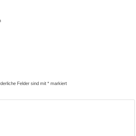
m
rderliche Felder sind mit
*
markiert