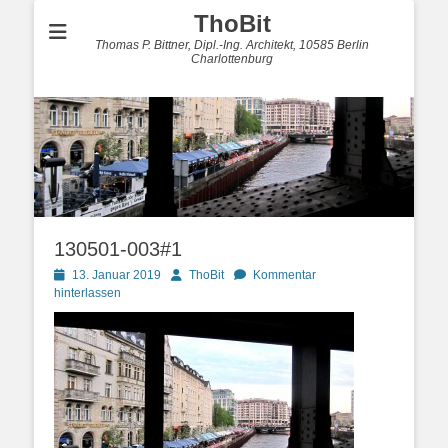
ThoBit
Thomas P. Bittner, Dipl.-Ing. Architekt, 10585 Berlin
Charlottenburg
130501-003#1
Posted
Autor
13. Januar 2019
ThoBit
Kommentar
on
hinterlassen