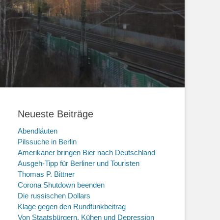
Neueste Beiträge
Abendläuten
Pilssuche in Berlin
Amerikaner bringen Bier nach Deutschland
Ausgeh-Tipp für Berliner und Touristen
Thomas P. Bittner
Corona Shutdown beenden
Die russischen Dollars
Klage gegen den Rundfunkbeitrag
Von Staatsbürgern, Kühen und Depression